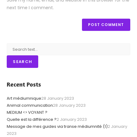
Save my name, email, and website in this browser for the
l
next time I comment.
t
e
r
n
a
t
i
v
SEARCH
e
:
Recent Posts
Art médiumnique
28 January 2023
Animal communication
28 January 2023
MEDIUM <> VOYANT ?
Quelle est la différence ?
2 January 2023
Message de mes guides via transe médiumnité (1)
2 January
2023